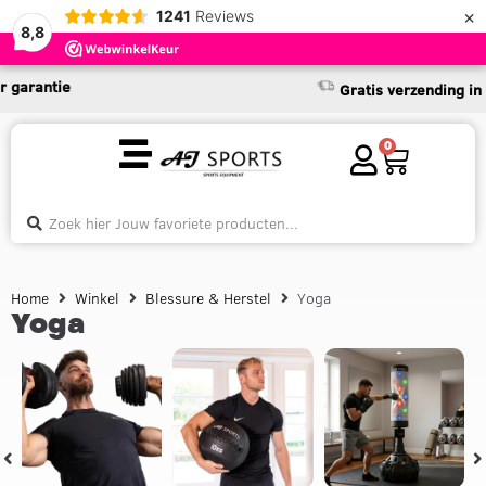
×
1241
Reviews
8,8
arantie
Gratis verzending in NL
0
Home
Winkel
Blessure & Herstel
Yoga
Yoga