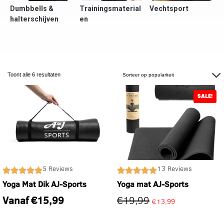
Dumbbells &
Trainingsmaterial
Vechtsport
V
halterschijven
en
Toont alle 6 resultaten
SALE!
5 Reviews
13 Reviews
Yoga Mat Dik AJ-Sports
Yoga mat AJ-Sports
Vanaf
€
15,99
€
19,99
€
13,99