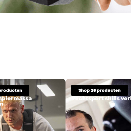
producten
Shop 25 producten
 spiermassa
Vechtsport skills ve
n