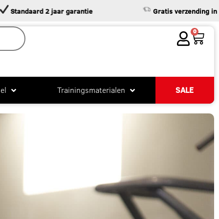
rd 2 jaar garantie
Gratis verzending in NL & BE va
0
el
Trainingsmaterialen
SALE