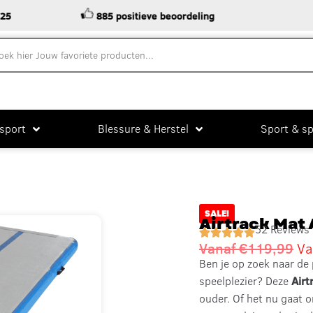
885 positieve beoordeling
St
sport
Blessure & Herstel
Sport & sp
SALE!
Airtrack Mat 
52 Reviews
Vanaf
€
119,99
Va
Ben je op zoek naar de
speelplezier? Deze
Airt
ouder. Of het nu gaat 