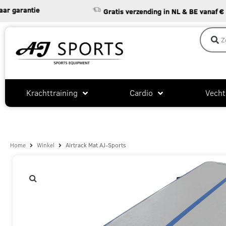
arantie
Gratis verzending in NL & BE vanaf € 25
Krachttraining
Cardio
Vecht
Home
Winkel
Airtrack Mat AJ-Sports