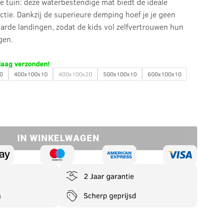
de tuin: deze waterbestendige mat biedt de ideale
tie. Dankzij de superieure demping hoef je je geen
arde landingen, zodat de kids vol zelfvertrouwen hun
gen.
daag verzonden!
0
400x100x10
400x100x20
500x100x10
600x100x10
IN WINKELWAGEN