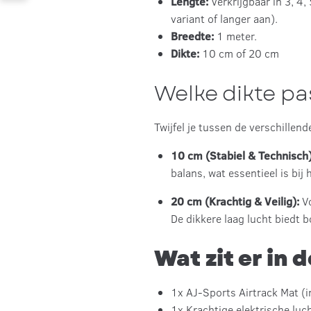
Lengte:
Verkrijgbaar in 3, 4,
variant of langer aan).
Breedte:
1 meter.
Dikte:
10 cm of 20 cm
Welke dikte pas
Twijfel je tussen de verschillend
10 cm (Stabiel & Technisch)
balans, wat essentieel is bi
20 cm (Krachtig & Veilig):
Vo
De dikkere laag lucht biedt 
Wat zit er in 
1x AJ-Sports Airtrack Mat (i
1x Krachtige elektrische lu