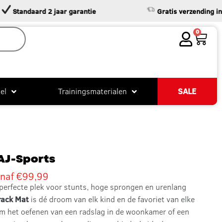
andaard 2 jaar garantie
Gratis verzending in NL &
0
el
Trainingsmaterialen
SALE
AJ-Sports
naf
€
99,99
 perfecte plek voor stunts, hoge sprongen en urenlang
rack Mat
is dé droom van elk kind en de favoriet van elke
om het oefenen van een radslag in de woonkamer of een