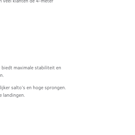
en veel klanten de 4-meter
biedt maximale stabiliteit en
n.
lijker salto’s en hoge sprongen.
e landingen.