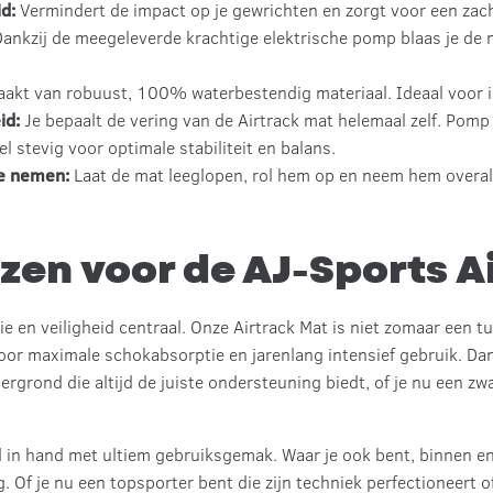
d:
Vermindert de impact op je gewrichten en zorgt voor een zacht
ankzij de meegeleverde krachtige elektrische pomp blaas je de 
kt van robuust, 100% waterbestendig materiaal. Ideaal voor in 
id:
Je bepaalt de vering van de Airtrack mat helemaal zelf. Pom
el stevig voor optimale stabiliteit en balans.
e nemen:
Laat de mat leeglopen, rol hem op en neem hem overal
en voor de AJ-Sports A
ie en veiligheid centraal. Onze Airtrack Mat is niet zomaar een t
or maximale schokabsorptie en jarenlang intensief gebruik. Dank
ergrond die altijd de juiste ondersteuning biedt, of je nu een z
in hand met ultiem gebruiksgemak. Waar je ook bent, binnen en
 Of je nu een topsporter bent die zijn techniek perfectioneert of