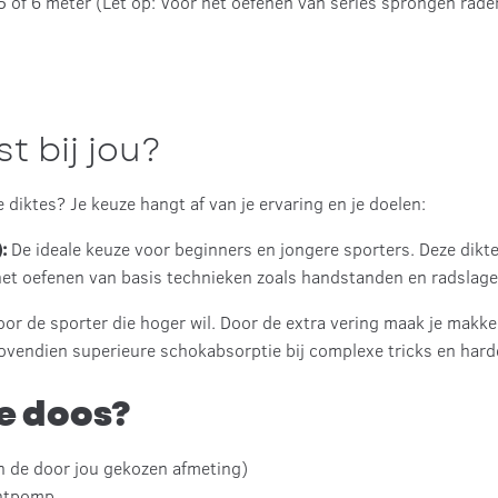
 5 of 6 meter (Let op: Voor het oefenen van series sprongen rad
t bij jou?
e diktes? Je keuze hangt af van je ervaring en je doelen:
:
De ideale keuze voor beginners en jongere sporters. Deze dikte 
j het oefenen van basis technieken zoals handstanden en radslage
or de sporter die hoger wil. Door de extra vering maak je makke
bovendien superieure schokabsorptie bij complexe tricks en hard
de doos?
n de door jou gekozen afmeting)
chtpomp