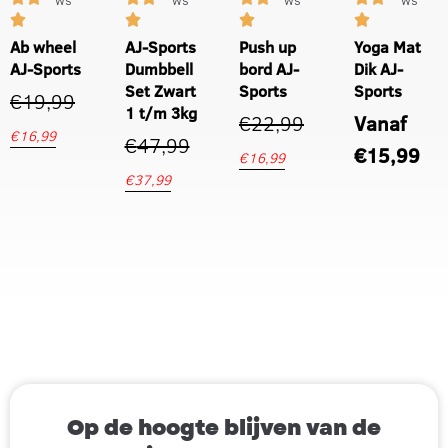
ws
ws
ws
ws
Ab wheel
AJ-Sports
Push up
Yoga Mat
AJ-Sports
Dumbbell
bord AJ-
Dik AJ-
Set Zwart
Sports
Sports
€
19,99
1 t/m 3kg
€
22,99
Vanaf
€
16,99
€
47,99
€
15,99
€
16,99
€
37,99
Op de hoogte blijven van de