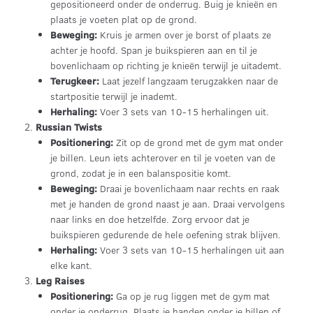
gepositioneerd onder de onderrug. Buig je knieën en
plaats je voeten plat op de grond.
Beweging:
Kruis je armen over je borst of plaats ze
achter je hoofd. Span je buikspieren aan en til je
bovenlichaam op richting je knieën terwijl je uitademt.
Terugkeer:
Laat jezelf langzaam terugzakken naar de
startpositie terwijl je inademt.
Herhaling:
Voer 3 sets van 10-15 herhalingen uit.
Russian Twists
Positionering:
Zit op de grond met de gym mat onder
je billen. Leun iets achterover en til je voeten van de
grond, zodat je in een balanspositie komt.
Beweging:
Draai je bovenlichaam naar rechts en raak
met je handen de grond naast je aan. Draai vervolgens
naar links en doe hetzelfde. Zorg ervoor dat je
buikspieren gedurende de hele oefening strak blijven.
Herhaling:
Voer 3 sets van 10-15 herhalingen uit aan
elke kant.
Leg Raises
Positionering:
Ga op je rug liggen met de gym mat
onder je onderrug. Plaats je handen onder je billen of