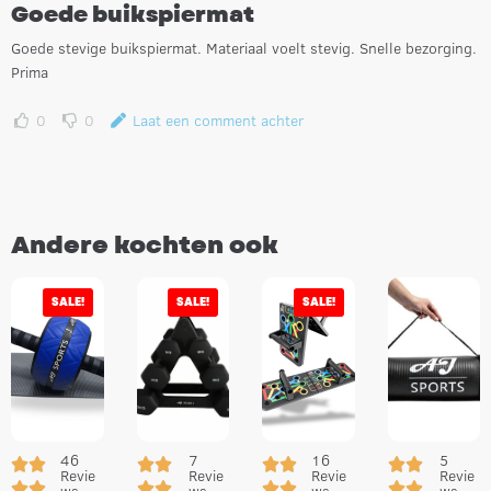
Goede buikspiermat
Goede stevige buikspiermat. Materiaal voelt stevig. Snelle bezorging.
Prima
0
0
Laat een comment achter
Andere kochten ook
SALE!
SALE!
SALE!
46
7
16
5
Revie
Revie
Revie
Revie