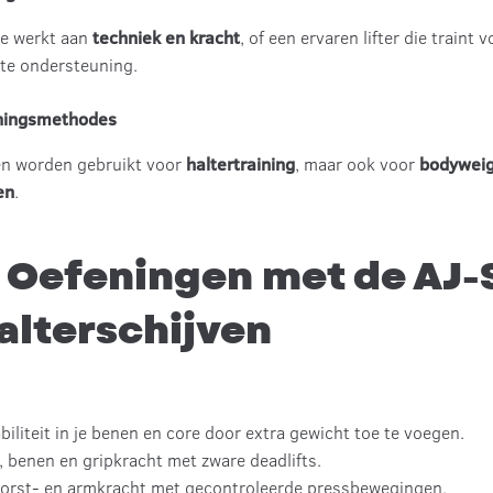
ie werkt aan
techniek en kracht
, of een ervaren lifter die traint 
ste ondersteuning.
iningsmethodes
een worden gebruikt voor
haltertraining
, maar ook voor
bodyweigh
en
.
 Oefeningen met de AJ-
alterschijven
iliteit in je benen en core door extra gewicht toe te voegen.
, benen en gripkracht met zware deadlifts.
borst- en armkracht met gecontroleerde pressbewegingen.