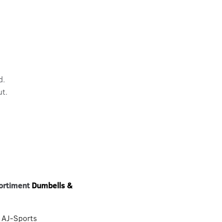
d.
ut.
sortiment
Dumbells &
 AJ-Sports