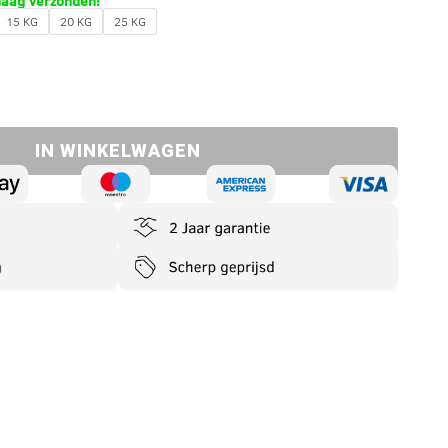
daag verzonden!
15 KG
20 KG
25 KG
IN WINKELWAGEN