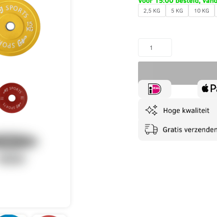
Voor 15:00 besteld, van
2,5 KG
5 KG
10 KG