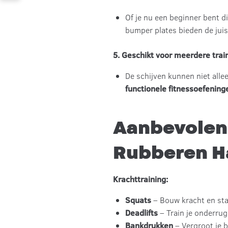
Of je nu een beginner bent d
bumper plates bieden de jui
5. Geschikt voor meerdere tra
De schijven kunnen niet all
functionele fitnessoefening
Aanbevolen
Rubberen H
Krachttraining:
Squats
– Bouw kracht en stab
Deadlifts
– Train je onderrug
Bankdrukken
– Vergroot je 