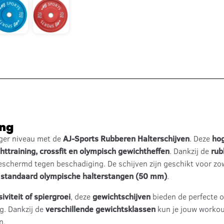
ing
oger niveau met de
AJ-Sports Rubberen Halterschijven
. Deze
hog
httraining, crossfit en olympisch gewichtheffen
. Dankzij de
rub
 beschermd tegen beschadiging. De schijven zijn geschikt voor z
p
standaard olympische halterstangen (50 mm)
.
iviteit of spiergroei
, deze
gewichtschijven
bieden de perfecte 
ng. Dankzij de
verschillende gewichtsklassen
kun je jouw workou
n.