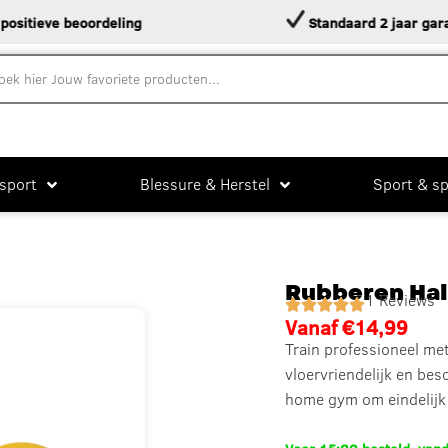
eve beoordeling
Standaard 2 jaar garantie
sport
Blessure & Herstel
Sport & sp
Rubberen Hal
1 Reviews
Vanaf
€
14,99
Train professioneel me
vloervriendelijk en be
home gym om eindelijk 