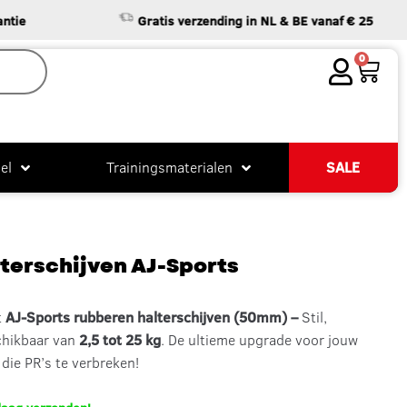
Gratis verzending in NL & BE vanaf € 25
0
el
Trainingsmaterialen
SALE
terschijven AJ-Sports
t
AJ-Sports rubberen halterschijven (50mm) –
Stil,
schikbaar van
2,5 tot 25 kg
. De ultieme upgrade voor jouw
die PR’s te verbreken!