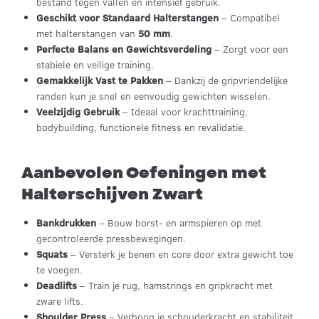
bestand tegen vallen en intensief gebruik.
Geschikt voor Standaard Halterstangen
– Compatibel
met halterstangen van
50 mm
.
Perfecte Balans en Gewichtsverdeling
– Zorgt voor een
stabiele en veilige training.
Gemakkelijk Vast te Pakken
– Dankzij de gripvriendelijke
randen kun je snel en eenvoudig gewichten wisselen.
Veelzijdig Gebruik
– Ideaal voor krachttraining,
bodybuilding, functionele fitness en revalidatie.
Aanbevolen Oefeningen met
Halterschijven Zwart
Bankdrukken
– Bouw borst- en armspieren op met
gecontroleerde pressbewegingen.
Squats
– Versterk je benen en core door extra gewicht toe
te voegen.
Deadlifts
– Train je rug, hamstrings en gripkracht met
zware lifts.
Shoulder Press
– Verhoog je schouderkracht en stabiliteit