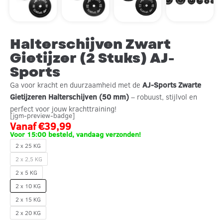
Halterschijven Zwart
Gietijzer (2 Stuks) AJ-
Sports
Ga voor kracht en duurzaamheid met de
AJ-Sports Zwarte
Gietijzeren Halterschijven (50 mm)
– robuust, stijlvol en
perfect voor jouw krachttraining!
[jgm-preview-badge]
Vanaf
€
39,99
Voor 15:00 besteld, vandaag verzonden!
2 x 25 KG
2 x 2,5 KG
2 x 5 KG
2 x 10 KG
2 x 15 KG
2 x 20 KG