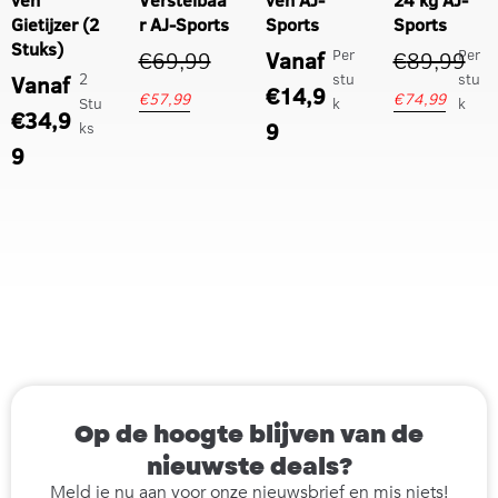
ven
Verstelbaa
ven AJ-
24 kg AJ-
Gietijzer (2
r AJ-Sports
Sports
Sports
Stuks)
Per
Per
€
69,99
Vanaf
€
89,99
2
stu
stu
Vanaf
€
14,9
€
57,99
€
74,99
Stu
k
k
€
34,9
9
ks
9
Op de hoogte blijven van de
nieuwste deals?
Meld je nu aan voor onze nieuwsbrief en mis niets!