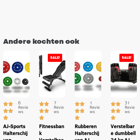
Andere kochten ook
SALE!
SALE!
6
7
1
31
Revie
Revie
Revie
Revie
ws
ws
ws
ws
AJ-Sports
Fitnessban
Rubberen
Verstelbar
Halterschij
k
Halterschij
e dumbbell