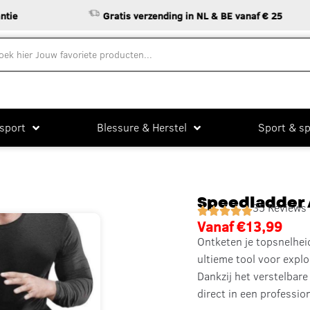
Gratis verzending in NL & BE vanaf € 25
sport
Blessure & Herstel
Sport & sp
Speedladder 
35 Reviews
Vanaf
€
13,99
Ontketen je topsnelhe
ultieme tool voor explos
Dankzij het verstelbar
direct in een professio