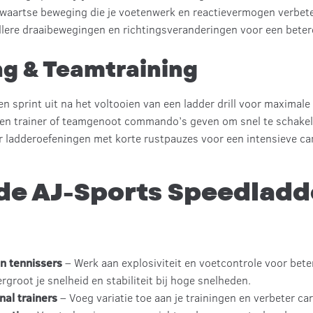
jwaartse beweging die je voetenwerk en reactievermogen verbete
llere draaibewegingen en richtingsveranderingen voor een bete
ng & Teamtraining
n sprint uit na het voltooien van een ladder drill voor maximale
en trainer of teamgenoot commando’s geven om snel te schakelen
ladderoefeningen met korte rustpauzes voor een intensieve car
 de AJ-Sports Speedladd
en tennissers
– Werk aan explosiviteit en voetcontrole voor beter
rgroot je snelheid en stabiliteit bij hoge snelheden.
nal trainers
– Voeg variatie toe aan je trainingen en verbeter car