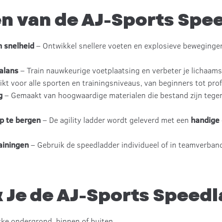
n van de AJ-Sports Spe
 snelheid
– Ontwikkel snellere voeten en explosieve beweginge
alans
– Train nauwkeurige voetplaatsing en verbeter je lichaams
kt voor alle sporten en trainingsniveaus, van beginners tot prof
g
– Gemaakt van hoogwaardige materialen die bestand zijn tegen 
p te bergen
– De agility ladder wordt geleverd met een
handige
ainingen
– Gebruik de speedladder individueel of in teamverban
 Je de AJ-Sports Speed
ke ondergrond, binnen of buiten.