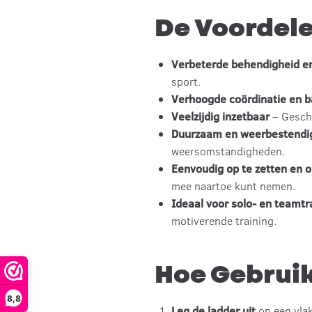
De Voordele
Verbeterde behendigheid en
sport.
Verhoogde coördinatie en b
Veelzijdig inzetbaar
– Geschi
Duurzaam en weerbestendi
weersomstandigheden.
Eenvoudig op te zetten en o
mee naartoe kunt nemen.
Ideaal voor solo- en teamtr
motiverende training.
Hoe Gebruik
8,8
Leg de ladder uit
op een vlak