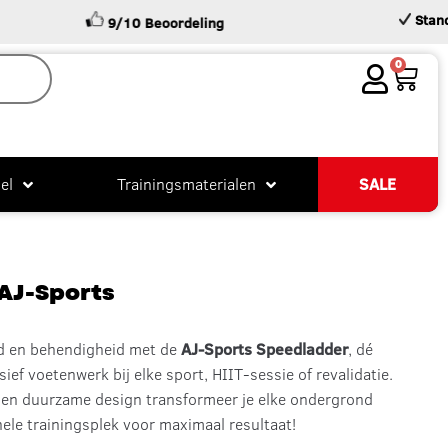
Standaard 
9/10 Beoordeling
0
el
Trainingsmaterialen
SALE
AJ-Sports
id en behendigheid met de
AJ-Sports Speedladder
, dé
ief voetenwerk bij elke sport, HIIT-sessie of revalidatie.
e en duurzame design transformeer je elke ondergrond
nele trainingsplek voor maximaal resultaat!