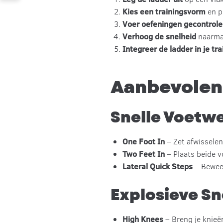
Kies een trainingsvorm
en p
Voer oefeningen gecontrole
Verhoog de snelheid
naarmat
Integreer de ladder in je tra
Aanbevolen
Snelle Voetw
One Foot In
– Zet afwisselen
Two Feet In
– Plaats beide vo
Lateral Quick Steps
– Beweeg
Explosieve S
High Knees
– Breng je knieë