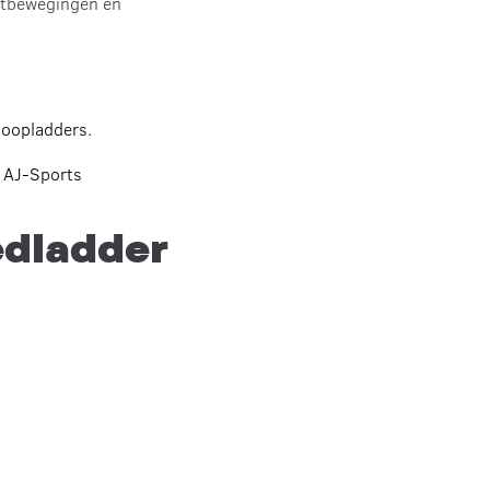
etbewegingen en
loopladders.
 AJ-Sports
edladder