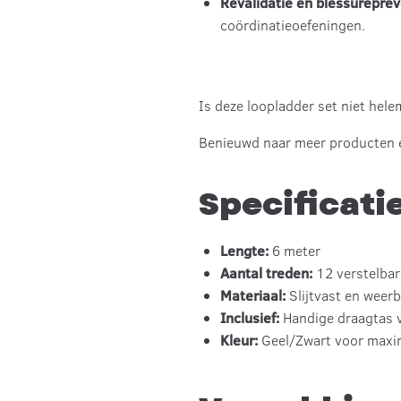
Revalidatie en blessureprev
coördinatieoefeningen.
Is deze loopladder set niet hel
Benieuwd naar meer producten 
Specificati
Lengte:
6 meter
Aantal treden:
12 verstelbar
Materiaal:
Slijtvast en weer
Inclusief:
Handige draagtas v
Kleur:
Geel/Zwart voor maxim