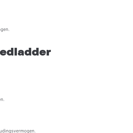
ngen.
eedladder
en.
houdingsvermogen.