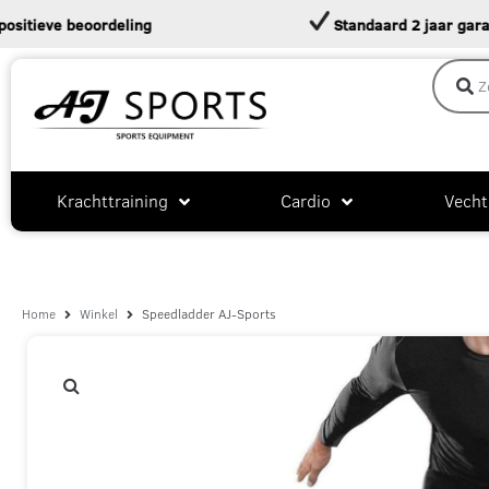
eve beoordeling
Standaard 2 jaar garantie
Krachttraining
Cardio
Vecht
Home
Winkel
Speedladder AJ-Sports