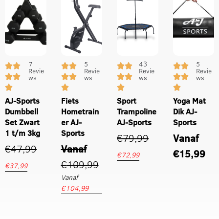
7
5
43
5
Revie
Revie
Revie
Revie
ws
ws
ws
ws
AJ-Sports
Fiets
Sport
Yoga Mat
Dumbbell
Hometrain
Trampoline
Dik AJ-
Set Zwart
er AJ-
AJ-Sports
Sports
1 t/m 3kg
Sports
€
79,99
Vanaf
€
47,99
Vanaf
€
15,99
€
72,99
€
109,99
€
37,99
Vanaf
€
104,99