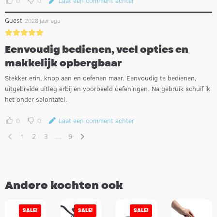
0
0
Laat een comment achter
Guest
2028 jaar ago
Eenvoudig bedienen, veel opties en
makkelijk opbergbaar
Stekker erin, knop aan en oefenen maar. Eenvoudig te bedienen,
uitgebreide uitleg erbij en voorbeeld oefeningen. Na gebruik schuif ik
het onder salontafel.
0
0
Laat een comment achter
1
2
3
...
9
Andere kochten ook
SALE!
SALE!
SALE!