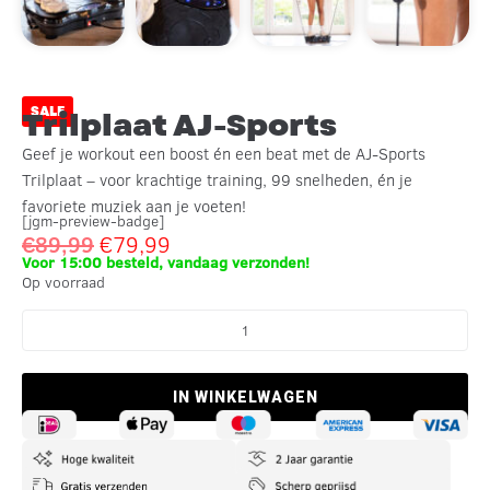
SALE
Trilplaat AJ-Sports
Geef je workout een boost én een beat met de AJ-Sports
Trilplaat – voor krachtige training, 99 snelheden, én je
favoriete muziek aan je voeten!
[jgm-preview-badge]
€
89,99
€
79,99
Voor 15:00 besteld, vandaag verzonden!
Op voorraad
IN WINKELWAGEN