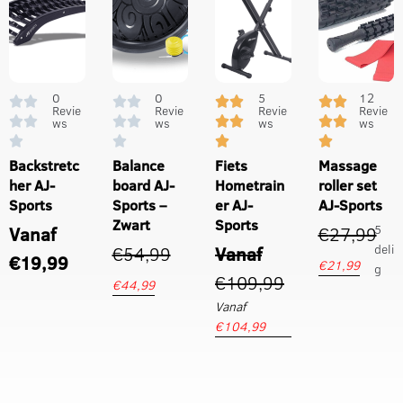
0
0
5
12
Revie
Revie
Revie
Revie
ws
ws
ws
ws
Backstretc
Balance
Fiets
Massage
her AJ-
board AJ-
Hometrain
roller set
Sports
Sports –
er AJ-
AJ-Sports
Zwart
Sports
5
Vanaf
€
27,99
deli
€
54,99
Vanaf
€
19,99
€
21,99
g
€
109,99
€
44,99
Vanaf
€
104,99