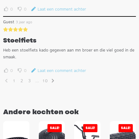
0
0
Laat een comment achter
Guest
3 jaar ago
Stoelfiets
Heb een stoelfiets kado gegeven aan mn broer en die viel goed in de
smaak.
0
0
Laat een comment achter
1
2
3
...
10
Andere kochten ook
SALE!
SALE!
SALE!