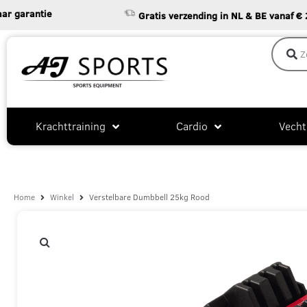
rantie
Gratis verzending in NL & BE vanaf € 25
Krachttraining
Cardio
Vecht
Home
Winkel
Verstelbare Dumbbell 25kg Rood