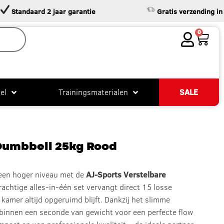
andaard 2 jaar garantie
Gratis verzending in NL & 
0
el
Trainingsmaterialen
SALE
Dumbbell 25kg Rood
 een hoger niveau met de
AJ-Sports
V
erstelbare
achtige alles-in-één set vervangt direct 15 losse
kamer altijd opgeruimd blijft.
Dankzij het slimme
 binnen een seconde van gewicht voor een perfecte flow