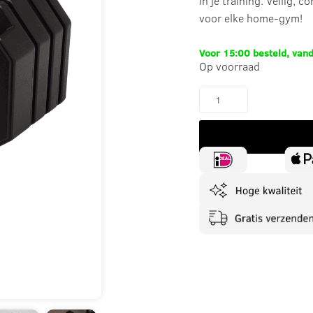
in je training.
Veilig, co
voor elke home-gym!
Voor 15:00 besteld, van
Op voorraad