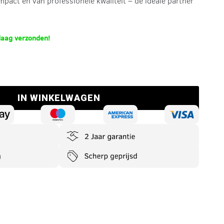
mpact en van professionele kwaliteit – de ideale partner
daag verzonden!
IN WINKELWAGEN