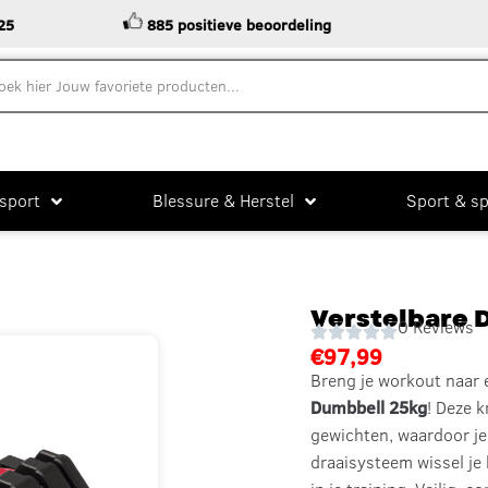
885 positieve beoordeling
St
sport
Blessure & Herstel
Sport & sp
Verstelbare 
0 Reviews
€
97,99
Breng je workout naar
Dumbbell 25kg
!
Deze kr
gewichten, waardoor je 
draaisysteem wissel je