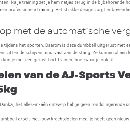
ten. Na je training zet je hem netjes terug in de bijbehorende ho
r een professionele training. Het strakke design zorgt er bovendi
orop met de automatische ver
kste tijdens het sporten. Daarom is deze dumbbell uitgerust met 
en, zitten de schijven muurvast aan de stang. Ze kunnen allee
o kun je met een gerust hart trainen, hoe zwaar je ook tilt.
len van de AJ-Sports V
5kg
Dankzij het alles-in-één ontwerp heb je geen rondslingerende s
umbbell groeit met jouw krachtdoelen mee; je hoeft geen nieuw