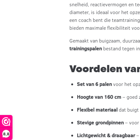
snelheid, reactievermogen en tec
diameter, is ideaal voor het opz
een coach bent die teamtraininge
bieden maximale flexibiliteit vo
Gemaakt van buigzaam, duurzaam 
trainingspalen
bestand tegen in
Voordelen van
Set van 6 palen
voor het opz
Hoogte van 160 cm
– goed z
Flexibel materiaal
dat buigt 
Stevige grondpinnen
– voor 
8,8
Lichtgewicht & draagbaar
– 