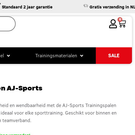
aard 2 jaar garantie
Gratis verzending in NL & BE
0
el
Trainingsmaterialen
SALE
en AJ-Sports
lheid en wendbaarheid met de AJ-Sports Trainingspalen
 ideaal voor elke sporttraining. Geschikt voor binnen en
in teamverband.