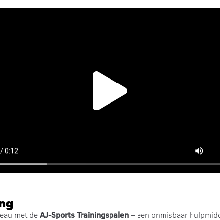
ing
iveau met de
AJ-Sports Trainingspalen
– een onmisbaar hulpmiddel