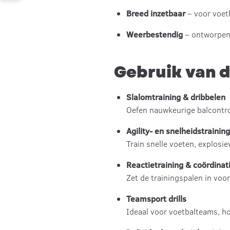
Breed inzetbaar
– voor voetb
Weerbestendig
– ontworpen 
Gebruik van d
Slalomtraining & dribbelen
Oefen nauwkeurige balcontrol
Agility- en snelheidstraining
Train snelle voeten, explosi
Reactietraining & coördinat
Zet de trainingspalen in voo
Teamsport drills
Ideaal voor voetbalteams, ho