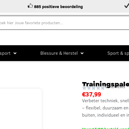
885 positieve beoordeling
Stand
sport
Blessure & Herstel
Sport & sp
Trainingspal
0 Reviews
€
37,99
Verbeter techniek, sne
– flexibel, duurzaam en
buiten, individueel en 