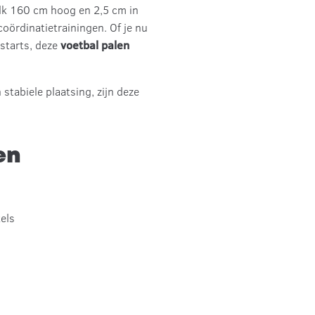
elk 160 cm hoog en 2,5 cm in
coördinatietrainingen. Of je nu
 starts, deze
voetbal palen
tabiele plaatsing, zijn deze
en
els
n