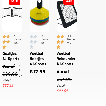
SALE!
SALE!
3
0
41
Revie
Revie
Revie
ws
ws
ws
Goaltjes
Voetbal
Voetbal
AJ-Sports
Hoedjes
Rebounder
AJ-Sports
AJ-Sports
2
Vanaf
St
€
17,99
Vanaf
€
39,99
uk
€
54,99
Vanaf
s
€
32,99
Vanaf
€
44,99