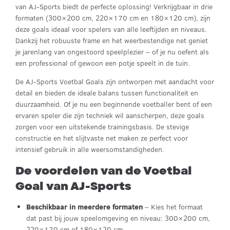
van AJ-Sports biedt de perfecte oplossing! Verkrijgbaar in drie
formaten (300×200 cm, 220×170 cm en 180×120 cm), zijn
deze goals ideaal voor spelers van alle leeftijden en niveaus.
Dankzij het robuuste frame en het weerbestendige net geniet
je jarenlang van ongestoord speelplezier – of je nu oefent als
een professional of gewoon een potje speelt in de tuin.
De AJ-Sports Voetbal Goals zijn ontworpen met aandacht voor
detail en bieden de ideale balans tussen functionaliteit en
duurzaamheid. Of je nu een beginnende voetballer bent of een
ervaren speler die zijn techniek wil aanscherpen, deze goals
zorgen voor een uitstekende trainingsbasis. De stevige
constructie en het slijtvaste net maken ze perfect voor
intensief gebruik in alle weersomstandigheden.
De voordelen van de Voetbal
Goal van AJ-Sports
Beschikbaar in meerdere formaten
– Kies het formaat
dat past bij jouw speelomgeving en niveau: 300×200 cm,
220×170 cm of 180×120 cm.