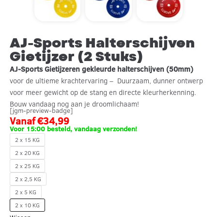
AJ-Sports Halterschijven
Gietijzer (2 Stuks)
AJ-Sports
Gietijzeren gekleurde halterschijven (50mm)
voor de ultieme krachtervaring – Duurzaam, dunner ontwerp
voor meer gewicht op de stang en directe kleurherkenning.
Bouw vandaag nog aan je droomlichaam!
[jgm-preview-badge]
Vanaf
€
34,99
Voor 15:00 besteld, vandaag verzonden!
2 x 15 KG
2 x 20 KG
2 x 25 KG
2 x 2,5 KG
2 x 5 KG
2 x 10 KG