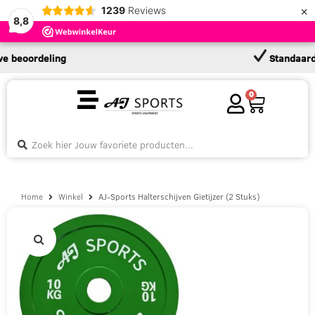
×
1239
Reviews
8,8
oordeling
Standaard 2 jaa
0
Home
Winkel
AJ-Sports Halterschijven Gietijzer (2 Stuks)