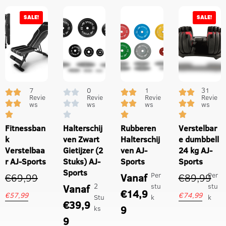
SALE!
SALE!
7
0
1
31
Revie
Revie
Revie
Revie
ws
ws
ws
ws
Fitnessban
Halterschij
Rubberen
Verstelbar
k
ven Zwart
Halterschij
e dumbbell
Verstelbaa
Gietijzer (2
ven AJ-
24 kg AJ-
r AJ-Sports
Stuks) AJ-
Sports
Sports
Sports
Per
Per
€
69,99
Vanaf
€
89,99
2
stu
stu
Vanaf
€
14,9
€
57,99
€
74,99
Stu
k
k
€
39,9
9
ks
9