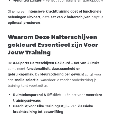
Weighted Lunges
– Perfect voor balans en spieropbouw
Of je nu een
intensieve krachttraining doet of functionele
oefeningen uitvoert
, deze
set van 2 halterschijven
helpt je
optimaal presteren
.
Waarom Deze Halterschijven
gekleurd Essentieel zijn Voor
Jouw Training
De
AJ-Sports Halterschijven Gekleurd – Set van 2 Stuks
combineert
functionaliteit, duurzaamheid en
gebruiksgemak
. De
kleurcodering per gewicht
zorgt voor
een
snelle selectie
, waardoor je zonder onderbreking je
training kunt voortzetten.
Ruimtebesparend & Efficiënt
– Eén set voor
meerdere
trainingsniveaus
Geschikt voor Elke Trainingsstijl
– Van
klassieke
krachttraining tot powerlifting