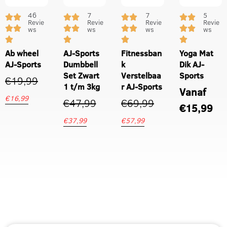
46
7
7
5
Revie
Revie
Revie
Revie
ws
ws
ws
ws
Ab wheel
AJ-Sports
Fitnessban
Yoga Mat
AJ-Sports
Dumbbell
k
Dik AJ-
Set Zwart
Verstelbaa
Sports
€
19,99
1 t/m 3kg
r AJ-Sports
Vanaf
€
16,99
€
47,99
€
69,99
€
15,99
€
37,99
€
57,99