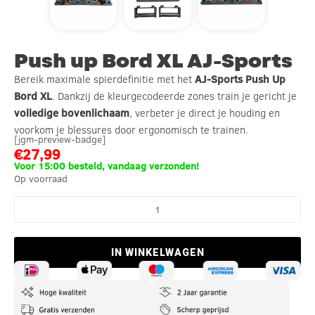
Push up Bord XL AJ-Sports
Bereik maximale spierdefinitie met het
AJ-Sports Push Up
Bord XL
. Dankzij de kleurgecodeerde zones train je gericht je
volledige bovenlichaam
, verbeter je direct je houding en
voorkom je blessures door ergonomisch te trainen.
[jgm-preview-badge]
€
27,99
Voor 15:00 besteld, vandaag verzonden!
Op voorraad
IN WINKELWAGEN