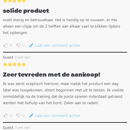
solide product
voelt stevig en betrouwbaar. Het is handig op te vouwen, er mis
alleen een clipje om de 2 helften aan elkaar vast te klikken tijdens
het opbergen.
0
0
Laat een comment achter
Guest
3 jaar ago
Zeer tevreden met de aankoop!
Ik was eerst sceptisch hierover, maar nadat het product een dag
later was toegekomen, direct begonnen met uit te testen. Ik voelde
onmiddellijk na de training dat de juiste spieren inderdaad getraind
werden met behulp van het bord. Zeker aan te raden!
0
0
Laat een comment achter
Guest
3 jaar ago